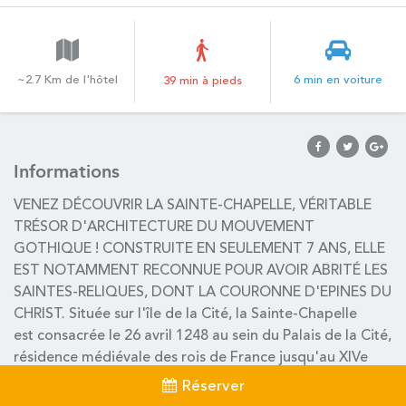
~2.7 Km de l'hôtel
6 min en voiture
39 min à pieds
Informations
VENEZ DÉCOUVRIR LA SAINTE-CHAPELLE, VÉRITABLE
TRÉSOR D'ARCHITECTURE DU MOUVEMENT
GOTHIQUE ! CONSTRUITE EN SEULEMENT 7 ANS, ELLE
EST NOTAMMENT RECONNUE POUR AVOIR ABRITÉ LES
SAINTES-RELIQUES, DONT LA COURONNE D'EPINES DU
CHRIST. Située sur l'île de la Cité, la Sainte-Chapelle
est consacrée le 26 avril 1248 au sein du Palais de la Cité,
résidence médiévale des rois de France jusqu'au XIVe
siècle. Aujourd'hui inscrite au patrimoine mondial de
Réserver
l'UNESCO, la Chapelle n'a rien perdu de sa superbe et