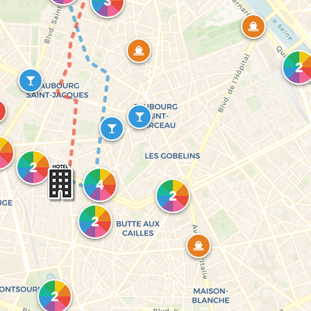
3
2
7
2
4
2
2
2