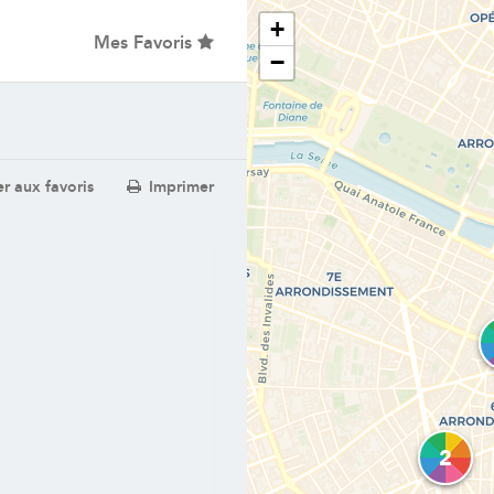
+
Mes Favoris
−
r aux favoris
Imprimer
2