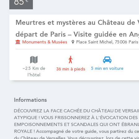
85
€
Meurtres et mystères au Château de V
départ de Paris – Visite guidée en An
Monuments & Musées
Place Saint Michel, 75006 Paris
~2.5 Km de
5 min en voiture
36 min à pieds
l'hôtel
Informations
DÉCOUVREZ LA FACE CACHÉE DU CHÂTEAU DE VERSAIL
ATYPIQUE ! VOUS FRISSONNEREZ À L'ÉVOCATION DES
EMPOISONNEMENTS ET SCANDALES QUI ONT ÉBRANL
ROYALE ! Accompagné de votre guide, vous partirez du cen
du Château de Versailles. Vous découvrirez, lors de cette vis