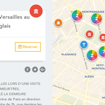
2
ersailles au
2
glais
Réserver
2
LES LORS D'UNE VISITE
 MEURTRES,
É LA DEMEURE
tre de Paris en direction
ite de 2h, que derrière les