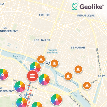
3
6
5
2
6
3