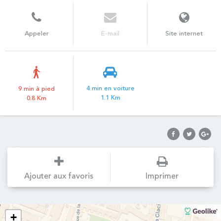
Appeler
E-mail
Site internet
4 min en voiture
9 min à pied
1.1 Km
0.8 Km
Ajouter aux favoris
Imprimer
+