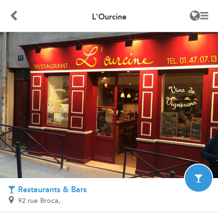
L'Ourcine
Restaurants & Bars
92 rue Broca,