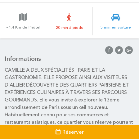
~1.4 Km de l'hôtel
5 min en voiture
20 min à pieds
Informations
CAMILLE A DEUX SPÉCIALITÉS : PARIS ET LA
GASTRONOMIE. ELLE PROPOSE AINSI AUX VISITEURS
D’ALLIER DÉCOUVERTE DES QUARTIERS PARISIENS ET
EXPÉRIENCES CULINAIRES À TRAVERS SES PARCOURS
GOURMANDS. Elle vous invite à explorer le 13ème
arrondissement de Paris sous un œil nouveau.
Habituellement connu pour ses commerces et
restaurants asiatiques, ce quartier vous réserve pourtant
bien des surprises. Vous apprécierez l’authenticité et
Réserver
l’aspect village de la Butte aux cailles, une atmosphère